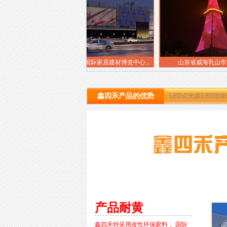
哈尔滨禧龙国际家居建材博览中心...
山东省威海乳山市电视塔
鑫四禾产品的优势
LED点光源,LED洗
产品耐黄
鑫四禾特采用改性环保胶料， 国际