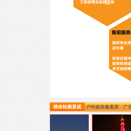
楼体轮廓景观
户外媒体像素屏
广