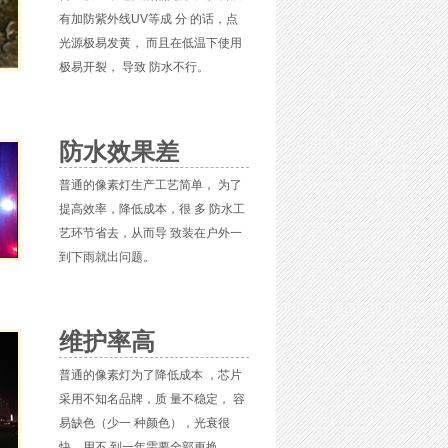
有加防紫外线UV等成 分 的话，点
光源极易发黄， 而且在低温下使用
极易开裂， 导致 防水不行。
防水效果差
普通的像素灯生产工艺简单， 为了
提高效率，降低成本，很 多 防水工
艺环节省去，从而导 致装在户外一
到下雨就出问题。
维护率高
普通的像素灯为了降低成本 ，芯片
采用不知名品牌，质 量不稳定， 容
易缺色（少一 种颜色），光衰很
快，用不 到一年需要全部更换。