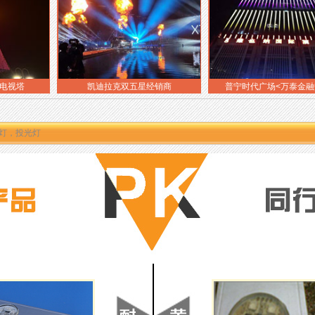
凯迪拉克双五星经销商
普宁时代广场<万泰金融中心>
墙灯，投光灯