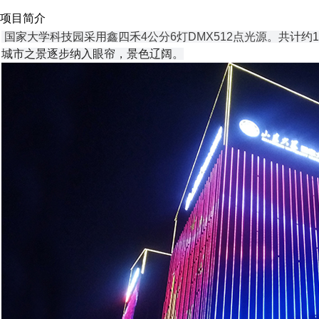
项目简介
国家大学科技园
采用鑫四禾
4公分6灯DMX512点光源
。共计约
城市之景逐步纳入眼帘，景色辽阔。