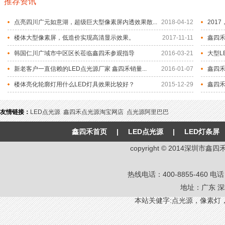
推荐资讯
点亮四川广元如意湖，超级巨大型像素屏内透效果散...
2018-04-12
201
楼体大型像素屏，低造价实现高清显示效果。
2017-11-11
鑫四禾
韩国仁川广域市中区区长莅临鑫四禾参观指导
2016-03-21
大型L
新老客户一直信赖的LED点光源厂家 鑫四禾销量...
2016-01-07
鑫四
楼体亮化轮廓灯用什么LED灯具效果比较好？
2015-12-29
鑫四禾
友情链接：
LED点光源
鑫四禾点光源淘宝网店
点光源阿里巴巴
鑫四禾首页
|
LED点光源
|
LED灯条屏
copyright © 2014深圳
热线电话：400-8855-460 电话：8
地址：广东 深
本站关健字:
点光源
，
像素灯