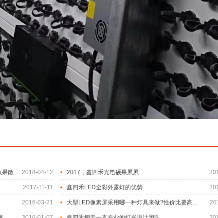
散...
2018-04-12
2017，鑫四禾光电硕果累累
20
2017-11-11
鑫四禾LED全彩外露灯的优势
20
2016-03-21
大型LED像素屏采用哪一种灯具来做?性价比要高...
20
..
2016-01-07
鑫四禾拥于一支专业的灯光设计团队。
20