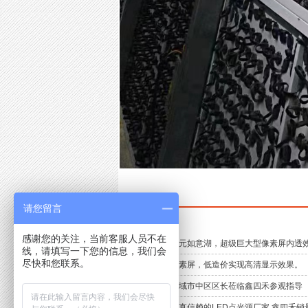
请您留言
推荐资讯
感谢您的关注，当前客服人员不在
点亮四川广元如意湖，超级巨大型像素屏内透效果
线，请填写一下您的信息，我们会
尽快和您联系。
楼体大型像素屏，低造价实现高清显示效果。
韩国仁川广域市中区区长莅临鑫四禾参观指导
新老客户一直信赖的LED点光源厂家 鑫四禾销量.