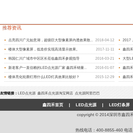
推荐资讯
点亮四川广元如意湖，超级巨大型像素屏内透效果散...
2018-04-12
201
楼体大型像素屏，低造价实现高清显示效果。
2017-11-11
鑫四禾
韩国仁川广域市中区区长莅临鑫四禾参观指导
2016-03-21
大型L
新老客户一直信赖的LED点光源厂家 鑫四禾销量...
2016-01-07
鑫四
楼体亮化轮廓灯用什么LED灯具效果比较好？
2015-12-29
鑫四禾
友情链接：
LED点光源
鑫四禾点光源淘宝网店
点光源阿里巴巴
鑫四禾首页
|
LED点光源
|
LED灯条屏
copyright © 2014深圳
热线电话：400-8855-460 电话：8